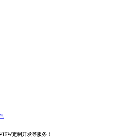
6号
bVIEW定制开发等服务！