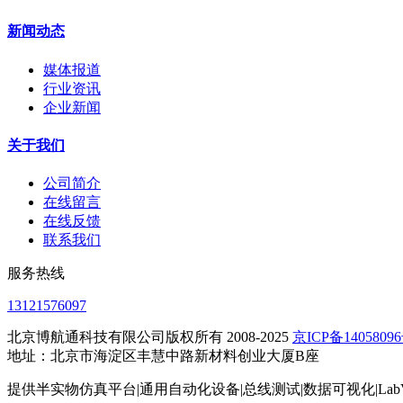
新闻动态
媒体报道
行业资讯
企业新闻
关于我们
公司简介
在线留言
在线反馈
联系我们
服务热线
13121576097
北京博航通科技有限公司版权所有 2008-2025
京ICP备1405809
地址：北京市海淀区丰慧中路新材料创业大厦B座
提供半实物仿真平台|通用自动化设备|总线测试|数据可视化|La