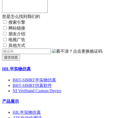
您是怎么找到我们的
搜索引擎
网站链接
朋友介绍
电视广告
其他方式
提交信息
HIL半实物仿真
BHT-SIMRT半实物仿真
BHT-SIMRT仿真软件
NI VeriStand Custom Device
产品展示
HIL半实物仿真
ATE自动化测试