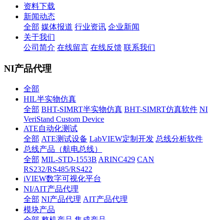
资料下载
新闻动态
全部
媒体报道
行业资讯
企业新闻
关于我们
公司简介
在线留言
在线反馈
联系我们
NI产品代理
全部
HIL半实物仿真
全部
BHT-SIMRT半实物仿真
BHT-SIMRT仿真软件
NI
VeriStand Custom Device
ATE自动化测试
全部
ATE测试设备
LabVIEW定制开发
总线分析软件
总线产品（航电总线）
全部
MIL-STD-1553B
ARINC429
CAN
RS232/RS485/RS422
iVIEW数字可视化平台
NI/AIT产品代理
全部
NI产品代理
AIT产品代理
模块产品
全部
整机产品
集成产品