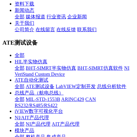
资料下载
新闻动态
全部
媒体报道
行业资讯
企业新闻
关于我们
公司简介
在线留言
在线反馈
联系我们
ATE测试设备
全部
HIL半实物仿真
全部
BHT-SIMRT半实物仿真
BHT-SIMRT仿真软件
NI
VeriStand Custom Device
ATE自动化测试
全部
ATE测试设备
LabVIEW定制开发
总线分析软件
总线产品（航电总线）
全部
MIL-STD-1553B
ARINC429
CAN
RS232/RS485/RS422
iVIEW数字可视化平台
NI/AIT产品代理
全部
NI产品代理
AIT产品代理
模块产品
全部
整机产品
集成产品